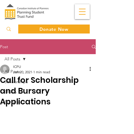
Donate Now
Post
All Posts
ICPU
All Posts
Jan 20, 2021
1 min read
Call for Scholarship
Scholarships
and Bursary
OGSA
Applications
Bursaries