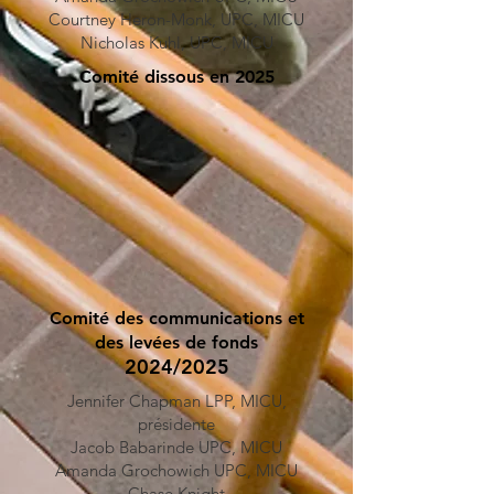
Courtney Heron-Monk, UPC, MICU
Nicholas Kuhl, UPC, MICU
Comité dissous en 2025
Comité des communications et
des levées de fonds
2024/2025
Jennifer Chapman LPP, MICU,
présidente
Jacob Babarinde UPC, MICU
Amanda Grochowich UPC, MICU
Chase Knight