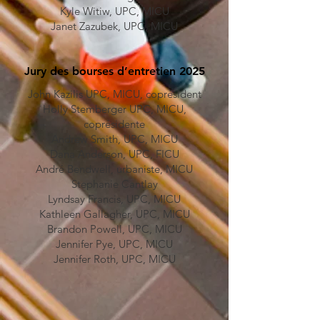
Kyle Witiw, UPC, MICU
Janet Zazubek, UPC, MICU
Jury des bourses d’entretien 2025
John Kazilis UPC, MICU, coprésident
Holly Stemberger UPC, MICU,
coprésidente
Andrew Smith, UPC, MICU
Dana Anderson, UPC, FICU
André Bendwell, urbaniste, MICU
Stephanie Cantlay
Lyndsay Francis, UPC, MICU
Kathleen Gallagher, UPC, MICU
Brandon Powell, UPC, MICU
Jennifer Pye, UPC, MICU
Jennifer Roth, UPC, MICU