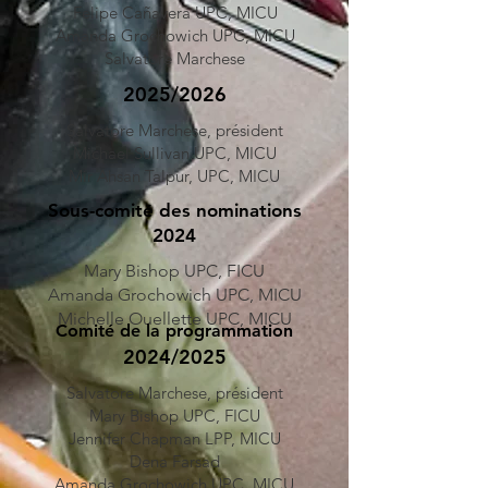
Felipe Cañavera
UPC, MICU
Amanda Grochowich
UPC, MICU
Salvatore Marchese
2025/2026
Salvatore Marchese, président
Michael Sullivan UPC, MICU
Mir Ahsan Talpur, UPC, MICU
Sous-comité des nominations
2024
Mary Bishop UPC, FICU
Amanda Grochowich UPC, MICU
Michelle Ouellette UPC, MICU
Comité de la programmation
2024/2025
Salvatore Marchese, président
Mary Bishop UPC, FICU
Jennifer Chapman LPP, MICU
Dena Farsad
Amanda Grochowich UPC, MICU