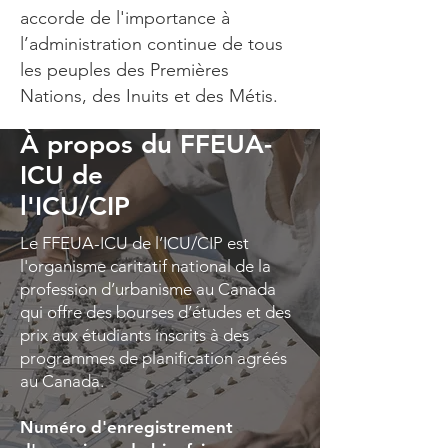
accorde de l'importance à
l’administration continue de tous
les peuples des Premières
Nations, des Inuits et des Métis.
À propos du FFEUA-
ICU de
l'ICU/CIP
Le FFEUA-ICU de l’ICU/CIP est
l'organisme caritatif national de la
profession d’urbanisme au Canada
qui offre des bourses d’études et des
prix aux étudiants inscrits à des
programmes de planification agréés
au Canada.
Numéro d'enregistrement