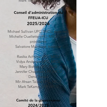
Mark TeKamp LPP, MICU
Conseil d’administration du
FFEUA-ICU
2025/2026
Michael Sullivan UPC, MICU, président
Michelle Ouellette UPC, MICU, vice-
présidente
Salvatore Marchese, trésorier
Rasika Acharya UPC, MICU
Vidya Anderson UPC, MICU
Mary Bishop UPC, FICU
Jennifer Chapman LPP, MICU
Dena Farsad
Mir Ahsan Talpur UPC, MICU
Mark TeKamp, LPP, MICU
Comité de la gouvernance
2024/2025