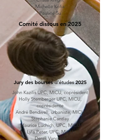
Michelle Kofia
Pauline Su
Comité dissous en 2025
Jury des bourses
d’études
2025
John Kazilis UPC, MICU, coprésident
Holly Stemberger UPC, MICU,
coprésidente
André Bendwell, urbaniste, MICU
Stephanie Cantlay
Maurice Luchich, UPC, MICU
Lyla Peter, UPC, MICU
Derek Vangool