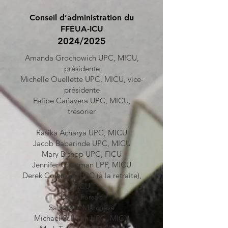
Conseil d’administration du
FFEUA-ICU
2024/2025
Amanda Grochowich UPC, MICU,
présidente
Michelle Ouellette UPC, MICU, vice-
présidente
Felipe Cañavera UPC, MICU,
trésorier
Rasika Acharya UPC, MICU
Jacob Babarinde UPC, MICU
Mary Bishop UPC, FICU
Jennifer Chapman LPP, MICU
Derek Coleman, UPC (à la retraite),
FICU
Dena Farsad
Salvatore Marchese
Michael Sullivan UPC, MICU