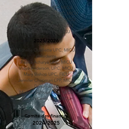
Rasika Acharya
UPC, MICU
Amanda Grochowich
UPC, MICU
Michelle Ouellette
UPC, MICU
Michael Sullivan
UPC, MICU
Mark TeKamp LPP, MICU
2025/2026
Michelle Ouellette UPC, MICU,
présidente
Rasika Acharya UPC, MICU
Vidya Anderson, UPC, MICU
Mary Bishop UPC, FICU
Jennifer Chapman LPP, MICU
Dena Farsad
Michael Sullivan UPC, MICU
Mark TeKamp, LPP, MICU
Comité des finances
2024/2025