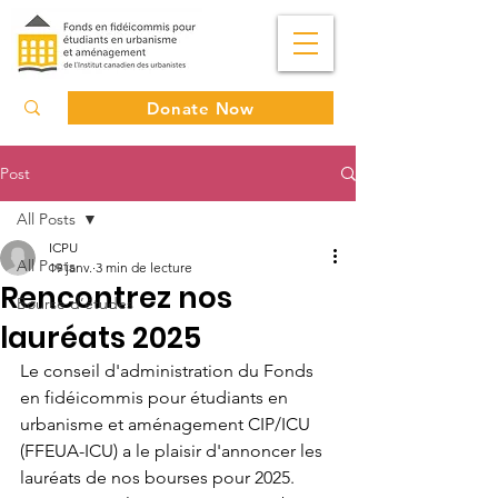
Donate Now
Post
All Posts
ICPU
All Posts
19 janv.
3 min de lecture
Rencontrez nos
Bourse d’études
lauréats 2025
Le conseil d'administration du Fonds 
en fidéicommis pour étudiants en 
urbanisme et aménagement CIP/ICU 
(FFEUA-ICU) a le plaisir d'annoncer les 
lauréats de nos bourses pour 2025. 