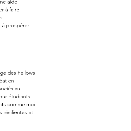
ne aide 
 à faire 
s 
 à prospérer 
ège des Fellows 
éat en 
sociés au 
ur étudiants 
ants comme moi 
résilientes et 