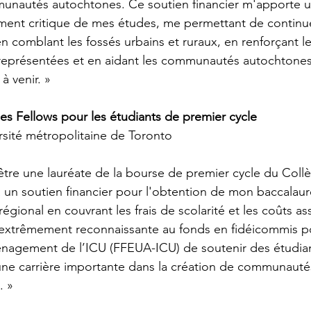
unautés autochtones. Ce soutien financier m'apporte u
ent critique de mes études, me permettant de continuer
n comblant les fossés urbains et ruraux, en renforçant le
présentées et en aidant les communautés autochtones
à venir. »
s Fellows pour les étudiants de premier cycle
rsité métropolitaine de Toronto
être une lauréate de la bourse de premier cycle du Coll
a un soutien financier pour l'obtention de mon baccalaur
égional en couvrant les frais de scolarité et les coûts as
extrêmement reconnaissante au fonds en fidéicommis po
nagement de l’ICU (FFEUA-ICU) de soutenir des étudi
une carrière importante dans la création de communautés 
. »