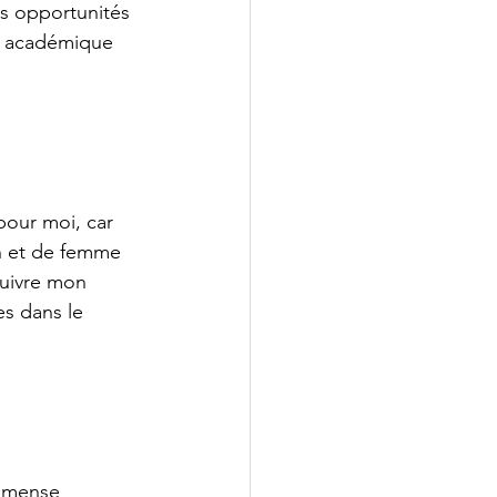
es opportunités 
s académique 
pour moi, car 
n et de femme 
uivre mon 
s dans le 
immense 