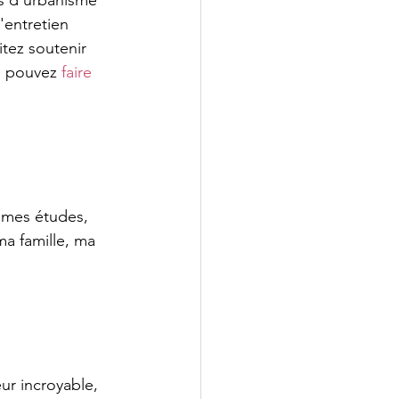
s d'urbanisme 
'entretien 
tez soutenir 
s pouvez 
faire 
 mes études, 
a famille, ma 
ur incroyable, 