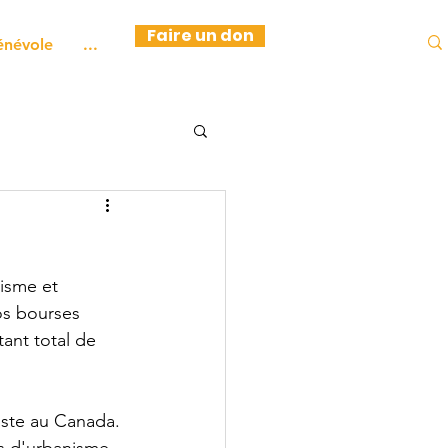
Faire un don
énévole
...
isme et 
os bourses 
ant total de 
iste au Canada. 