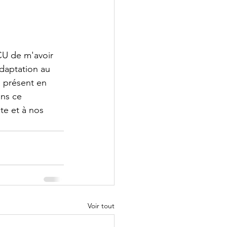
CU de m'avoir 
adaptation au 
à présent en 
ans ce 
te et à nos 
Voir tout