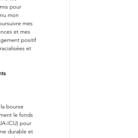
mis pour 
nnu mon 
oursuivre mes 
ences et mes 
ngement positif 
cialisées et 
ts 
la bourse 
ment le fonds 
UA-ICU) pour 
me durable et 