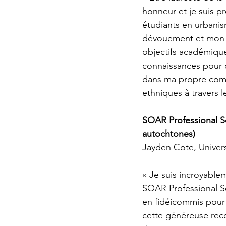
honneur et je suis p
étudiants en urbani
dévouement et mon p
objectifs académique
connaissances pour c
dans ma propre comm
ethniques à travers l
SOAR Professional Se
autochtones)
Jayden Cote, Univer
« Je suis incroyable
SOAR Professional Se
en fidéicommis pour
cette généreuse rec