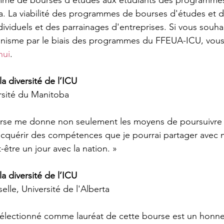
amme de bourses d'études aux étudiants des programme
. La viabilité des programmes de bourses d'études et d
viduels et des parrainages d'entreprises. Si vous souhai
banisme par le biais des programmes du FFEUA-ICU, vou
hui
.
a diversité de l’ICU
rsité du Manitoba
urse me donne non seulement les moyens de poursuivre
acquérir des compétences que je pourrai partager avec m
tre un jour avec la nation. »
a diversité de l’ICU
le, Université de l'Alberta
é sélectionné comme lauréat de cette bourse est un honne