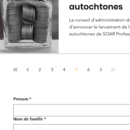
autochtones
Le conseil d'administration 
d'annoncer le lancement de l
autochtones de SOAR Professi
2
3
4
5
6
Prénom
*
Nom de famille
*