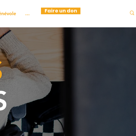
Faire un don
énévole
...
S
S