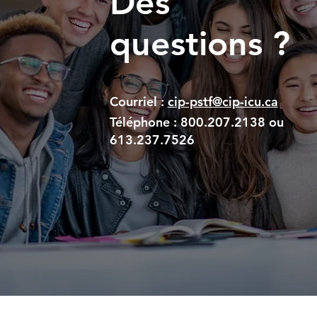
Des
questions ?
Courriel :
cip-pstf@cip-icu.ca
Téléphone :
800.207.2138 ou
613.237.7526