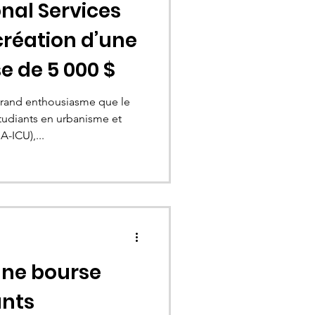
nal Services
réation d’une
e de 5 000 $
and enthousiasme que le
tudiants en urbanisme et
-ICU),...
ne bourse
ants