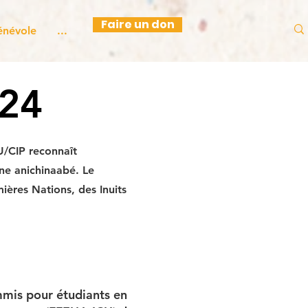
Faire un don
énévole
...
024
U/CIP reconnaît
ine anichinaabé. Le
ières Nations, des Inuits
mmis pour étudiants en