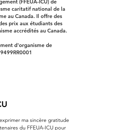
gement (FFEUA-ICU) de
isme caritatif national de la
me au Canada. Il offre des
des prix aux étudiants des
isme accrédités au Canada.
ement d'organisme de
709499RR0001
CU
 exprimer ma sincère gratitude
rtenaires du FFEUA-ICU pour